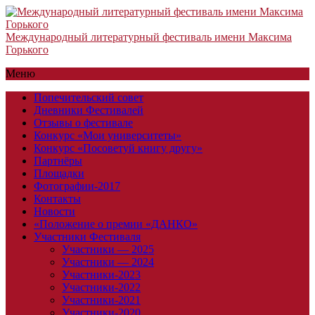
Международный литературный фестиваль имени Максима
Горького
Меню
Попечительский совет
Дневники Фестивалей
Отзывы о фестивале
Конкурс «Мои университеты»
Конкурс «Посоветуй книгу другу»
Партнёры
Площадки
Фотографии-2017
Контакты
Новости
«Положение о премии «ДАНКО»
Участники Фестиваля
Участники — 2025
Участники — 2024
Участники-2023
Участники-2022
Участники-2021
Участники-2020