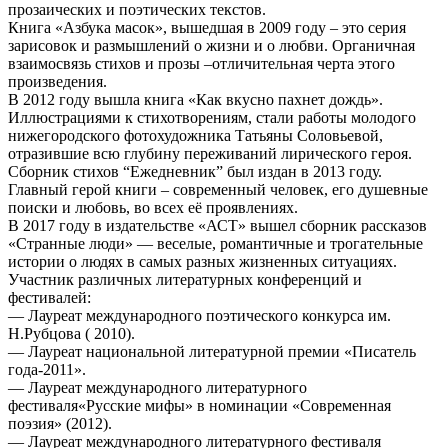
прозаических и поэтических текстов.
Книга «Азбука масок», вышедшая в 2009 году – это серия
зарисовок и размышлений о жизни и о любви. Органичная
взаимосвязь стихов и прозы –отличительная черта этого
произведения.
В 2012 году вышла книга «Как вкусно пахнет дождь».
Иллюстрациями к стихотворениям, стали работы молодого
нижегородского фотохудожника Татьяны Соловьевой,
отразившие всю глубину переживаний лирического героя.
Сборник стихов “Ежедневник” был издан в 2013 году.
Главный герой книги – современный человек, его душевные
поиски и любовь, во всех её проявлениях.
В 2017 году в издательстве «АСТ» вышел сборник рассказов
«Странные люди» — веселые, романтичные и трогательные
истории о людях в самых разных жизненных ситуациях.
Участник различных литературных конференций и
фестивалей:
— Лауреат международного поэтического конкурса им.
Н.Рубцова ( 2010).
— Лауреат национальной литературной премии «Писатель
года-2011».
— Лауреат международного литературного
фестиваля«Русские мифы» в номинации «Современная
поэзия» (2012).
— Лауреат международного литературного фестиваля