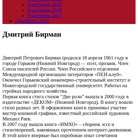
Участники-2019
Участники-2018
Участники-2017
«ДАНКО»-2025
Дмитрий Бирман
Дмитрий Петрович Бирман (родился 18 апреля 1961 году в
городе Горьком (Нижний Новгород) — поэт, прозаик. Член
Союза писателей России. Член Российского отделения
Международной организации литераторов «ПЕН-клуб».
Окончил Горьковский инженерно-строительный институт и
Нижегородский государственный университет. Работал на
стройках народного хозяйства.
Первая книга стига стихов “Две роли” вышла в 2000 году в
издательстве «ДЕКОМ» (Нижний Новгород). В книгу вошли
стихи разных лет. В оформлении книги принимал участие
мастер книжной графики, известный российский художник
Михаил Раев.
В 2007 году вышла книга «ИМХО» – сборник эссе и
стихотворений, навеянных прочтением интернет-дневников.
В этой книге впервые был опробован опыт сочетания