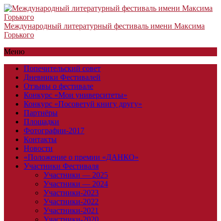
Международный литературный фестиваль имени Максима
Горького
Меню
Попечительский совет
Дневники Фестивалей
Отзывы о фестивале
Конкурс «Мои университеты»
Конкурс «Посоветуй книгу другу»
Партнёры
Площадки
Фотографии-2017
Контакты
Новости
«Положение о премии «ДАНКО»
Участники Фестиваля
Участники — 2025
Участники — 2024
Участники-2023
Участники-2022
Участники-2021
Участники-2020