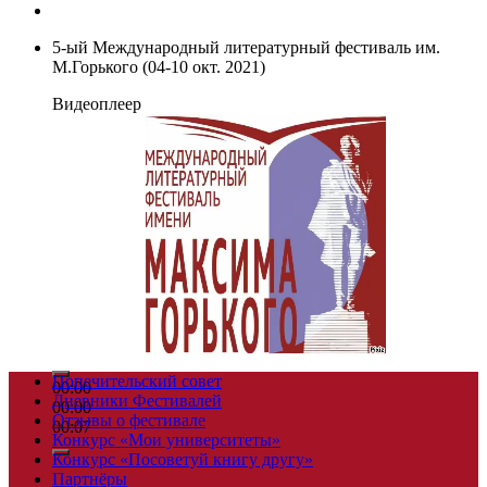
5-ый Международный литературный фестиваль им.
М.Горького (04-10 окт. 2021)
Видеоплеер
Попечительский совет
00:00
Дневники Фестивалей
00:00
Отзывы о фестивале
00:07
Конкурс «Мои университеты»
Конкурс «Посоветуй книгу другу»
Партнёры