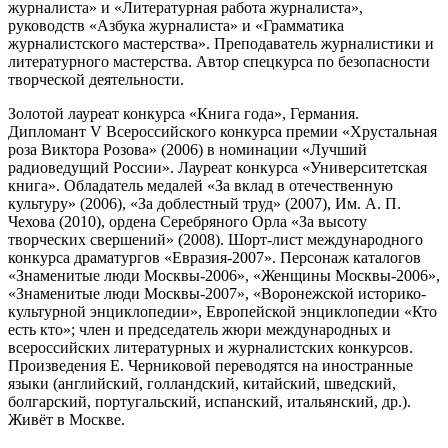
журналиста» и «Литературная работа журналиста»,
руководств «Азбука журналиста» и «Грамматика
журналистского мастерства». Преподаватель журналистики и
литературного мастерства. Автор спецкурса по безопасности
творческой деятельности.
Золотой лауреат конкурса «Книга года», Германия.
Дипломант V Всероссийского конкурса премии «Хрустальная
роза Виктора Розова» (2006) в номинации «Лучший
радиоведущий России». Лауреат конкурса «Университетская
книга». Обладатель медалей «За вклад в отечественную
культуру» (2006), «За доблестный труд» (2007), Им. А. П.
Чехова (2010), ордена Серебряного Орла «За высоту
творческих свершений» (2008). Шорт-лист международного
конкурса драматургов «Евразия-2007». Персонаж каталогов
«Знаменитые люди Москвы-2006», «Женщины Москвы-2006»,
«Знаменитые люди Москвы-2007», «Воронежской историко-
культурной энциклопедии», Европейской энциклопедии «Кто
есть кто»; член и председатель жюри международных и
всероссийских литературных и журналистских конкурсов.
Произведения Е. Черниковой переводятся на иностранные
языки (английский, голландский, китайский, шведский,
болгарский, португальский, испанский, итальянский, др.).
Живёт в Москве.