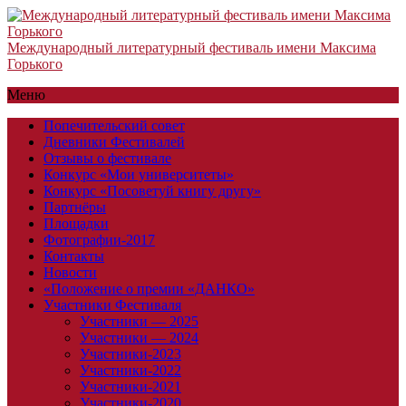
Международный литературный фестиваль имени Максима
Горького
Меню
Попечительский совет
Дневники Фестивалей
Отзывы о фестивале
Конкурс «Мои университеты»
Конкурс «Посоветуй книгу другу»
Партнёры
Площадки
Фотографии-2017
Контакты
Новости
«Положение о премии «ДАНКО»
Участники Фестиваля
Участники — 2025
Участники — 2024
Участники-2023
Участники-2022
Участники-2021
Участники-2020