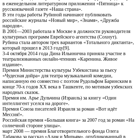
в еженедельном литературном приложении «Пятница» к
русскоязычной газете «Наша страна».
В эти годы работы Рубиной начинают публиковать
российские журналы «Новый мир», «Знамя», «Дружба
народов».
В 2001—2003 работала в Москве в должности руководителя
культурных программ Еврейского агентства (Сохнут).
Рубина стала автором трех вариантов «Тотального диктанта»,
который прошел в 2013 году[9].
3-4 октября 2014 года Дина Ильинична приняла участие в
театрализованных онлайн-чтениях «Каренина. Живое
издание».
Премия Министерства культуры Узбекистана за пьесу
«Чудесная дойра» для театра музыкальной комедии,
написанную ею совместно с поэтом Рудольфом Баринским в
конце 70-х годов XX века в Ташкенте, по мотивам узбекских
народных сказок.
Премия им. Арье Дульчина (Израиль) за книгу «Один
интеллигент уселся на дороге».
Премия Союза писателей Израиля за роман «Вот идёт
Мессия!».
Российская премия «Большая книга» за 2007 год за роман «На
солнечной стороне улицы».
март 2008 — премия Благотворительного фонда Олега
Табакова за рассказ «Адам и Мирьям», опубликованный в