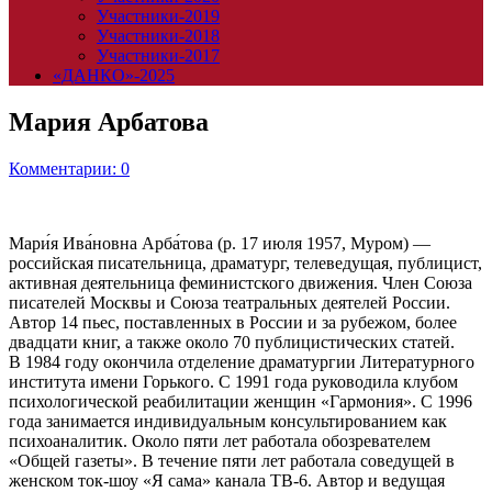
Участники-2019
Участники-2018
Участники-2017
«ДАНКО»-2025
Мария Арбатова
Комментарии: 0
Мари́я Ива́новна Арба́това (р. 17 июля 1957, Муром) —
российская писательница, драматург, телеведущая, публицист,
активная деятельница феминистского движения. Член Союза
писателей Москвы и Союза театральных деятелей России.
Автор 14 пьес, поставленных в России и за рубежом, более
двадцати книг, а также около 70 публицистических статей.
В 1984 году окончила отделение драматургии Литературного
института имени Горького. С 1991 года руководила клубом
психологической реабилитации женщин «Гармония». С 1996
года занимается индивидуальным консультированием как
психоаналитик. Около пяти лет работала обозревателем
«Общей газеты». В течение пяти лет работала соведущей в
женском ток-шоу «Я сама» канала ТВ-6. Автор и ведущая