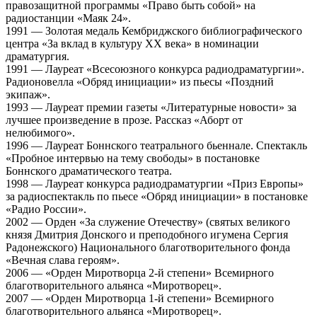
правозащитной программы «Право быть собой» на
радиостанции «Маяк 24».
1991 — Золотая медаль Кембриджского библиографического
центра «За вклад в культуру XX века» в номинации
драматургия.
1991 — Лауреат «Всесоюзного конкурса радиодраматургии».
Радионовелла «Обряд инициации» из пьесы «Поздний
экипаж».
1993 — Лауреат премии газеты «Литературные новости» за
лучшее произведение в прозе. Рассказ «Аборт от
нелюбимого».
1996 — Лауреат Боннского театрального бьеннале. Спектакль
«Пробное интервью на тему свободы» в постановке
Боннского драматического театра.
1998 — Лауреат конкурса радиодраматургии «Приз Европы»
за радиоспектакль по пьесе «Обряд инициации» в постановке
«Радио России».
2002 — Орден «За служение Отечеству» (святых великого
князя Дмитрия Донского и преподобного игумена Сергия
Радонежского) Национального благотворительного фонда
«Вечная слава героям».
2006 — «Орден Миротворца 2-й степени» Всемирного
благотворительного альянса «Миротворец».
2007 — «Орден Миротворца 1-й степени» Всемирного
благотворительного альянса «Миротворец».