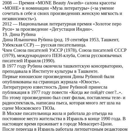
2008 — Премия «MONE Beauty Awards» салона красоты
«МОНЕ» в номинации «Муза литературы» («за умение
сочетать в себе и своих произведениях женскую мягкость и
независимость»).
2012 — Национальная литературная премия «Золотое перо
Руси» за произведение «Дегустация Индии».
19. Дина Рубина
Дина Ильи́нична Ру́бина (род. 19 сентября 1953, Ташкент,
Узбекская ССР) — русская писательница.
Член Союза писателей УзССР (1978), Союза писателей СССР
(1979), международного ПЕН-клуба, Союза русскоязычных
писателей Израиля (1990).
В 1977 году Рубина окончила ташкентскую консерваторию,
преподавала в Институте культуры в Ташкенте.
Первые юношеские произведения Дины Рубиной были
опубликованы на страницах журнала «Юность».
Литературную известность Дине Рубиной принесла
публикация в 1977 году повести «Когда же пойдёт снег?..».
По этому произведению был снят фильм, поставлены теле- и
радиоспектакль, написана пьеса, которая много лет шла на
сцене Московского ТЮЗа.
В Москве писательница жила и работала до отъезда на
постоянное место жительства в Израиль в конце 1990 года. В
настоящее время проживает в городе Мевасерет-Цион.
После переезда в Израиль работала литературным редактором