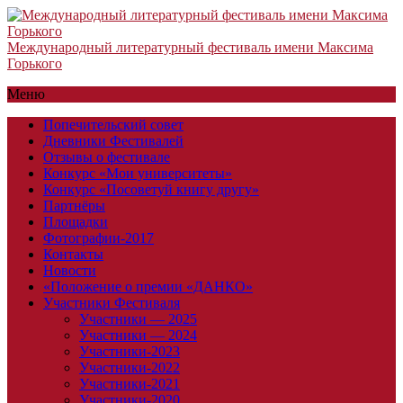
Международный литературный фестиваль имени Максима
Горького
Меню
Попечительский совет
Дневники Фестивалей
Отзывы о фестивале
Конкурс «Мои университеты»
Конкурс «Посоветуй книгу другу»
Партнёры
Площадки
Фотографии-2017
Контакты
Новости
«Положение о премии «ДАНКО»
Участники Фестиваля
Участники — 2025
Участники — 2024
Участники-2023
Участники-2022
Участники-2021
Участники-2020