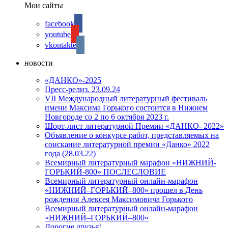
Мои сайты
facebook
youtube
vkontakte
новости
«ДАНКО»-2025
Пресс-релиз. 23.09.24
VII Международный литературный фестиваль
имени Максима Горького состоится в Нижнем
Новгороде со 2 по 6 октября 2023 г.
Шорт-лист литературной Премии «ДАНКО- 2022»
Объявление о конкурсе работ, представляемых на
соискание литературной премии «Данко» 2022
года (28.03.22)
Всемирный литературный марафон «НИЖНИЙ-
ГОРЬКИЙ-800» ПОСЛЕСЛОВИЕ
Всемирный литературный онлайн-марафон
«НИЖНИЙ–ГОРЬКИЙ–800» прошел в День
рождения Алексея Максимовича Горького
Всемирный литературный онлайн-марафон
«НИЖНИЙ–ГОРЬКИЙ–800»
Дорогие друзья!