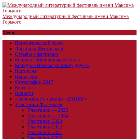
Международный литературный фестиваль имени Максима
Горького
Меню
Попечительский совет
Дневники Фестивалей
Отзывы о фестивале
Конкурс «Мои университеты»
Конкурс «Посоветуй книгу другу»
Партнёры
Площадки
Фотографии-2017
Контакты
Новости
«Положение о премии «ДАНКО»
Участники Фестиваля
Участники — 2025
Участники — 2024
Участники-2023
Участники-2022
Участники-2021
Участники-2020