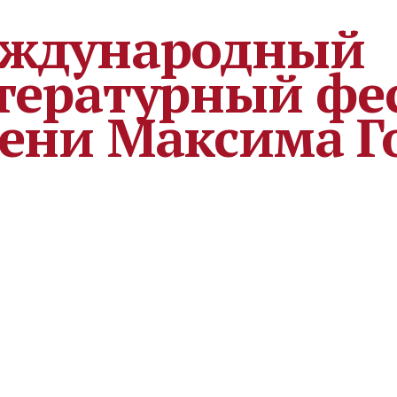
ждународный
тературный фе
ени Максима Г