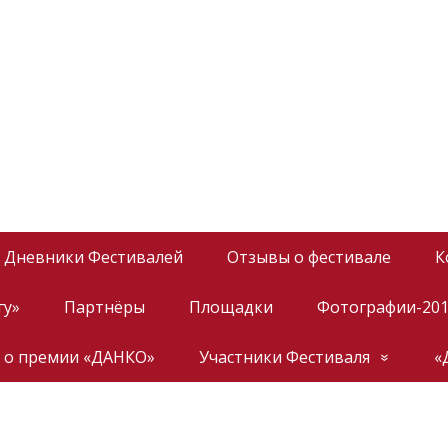
Дневники Фестивалей
Отзывы о фестивале
К
гу»
Партнёры
Площадки
Фотографии-20
 о премии «ДАНКО»
Участники Фестиваля
«