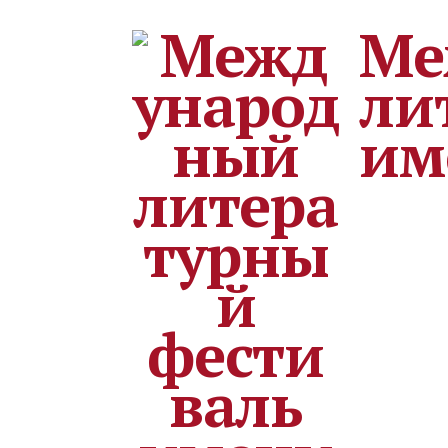
Ме
ли
им