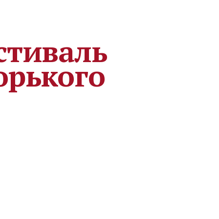
стиваль
орького