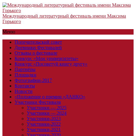
Международный литературный фестиваль имени Максима
Горького
Меню
Попечительский совет
Дневники Фестивалей
Отзывы о фестивале
Конкурс «Мои университеты»
Конкурс «Посоветуй книгу другу»
Партнёры
Площадки
Фотографии-2017
Контакты
Новости
«Положение о премии «ДАНКО»
Участники Фестиваля
Участники — 2025
Участники — 2024
Участники-2023
Участники-2022
Участники-2021
Участники-2020