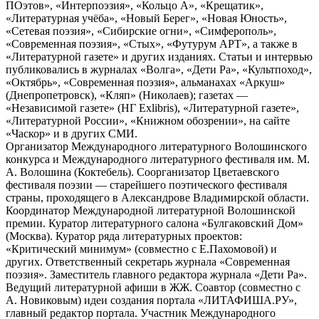
ПОэтов», «Интерпоэзия», «Кольцо А», «Крещатик»,
«Литературная учёба», «Новый Берег», «Новая Юность»,
«Сетевая поэзия», «Сибирские огни», «Симферополь»,
«Современная поэзия», «Стых», «Футурум АРТ», а также в
«Литературной газете» и других изданиях. Статьи и интервью
публиковались в журналах «Волга», «Дети Ра», «Культпоход»,
«Октябрь», «Современная поэзия», альманахах «Аркуш»
(Днепропетровск), «Кляп» (Николаев); газетах —
«Независимой газете» (НГ Exlibris), «Литературной газете»,
«Литературной России», «Книжном обозрении», на сайте
«Часкор» и в других СМИ.
Организатор Международного литературного Волошинского
конкурса и Международного литературного фестиваля им. М.
А. Волошина (Коктебель). Соорганизатор Цветаевского
фестиваля поэзии — старейшего поэтического фестиваля
страны, проходящего в Александрове Владимирской области.
Координатор Международной литературной Волошинской
премии. Куратор литературного салона «Булгаковский Дом»
(Москва). Куратор ряда литературных проектов:
«Критический минимум» (совместно с Е.Пахомовой) и
других. Ответственный секретарь журнала «Современная
поэзия». Заместитель главного редактора журнала «Дети Ра».
Ведущий литературной афиши в ЖЖ. Соавтор (совместно с
А. Новиковым) идеи создания портала «ЛИТАФИША.РУ»,
главный редактор портала. Участник Международного