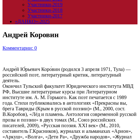
Участники-2019
Участники-2018
Участники-2017
«ДАНКО»-2025
Андрей Коровин
Комментарии: 0
Андре́й Ю́рьевич Коро́вин (родился 3 апреля 1971, Тула) —
российский поэт, литературный критик, литературный
деятель.
Окончил Тульский факультет Юридического института МВД
РФ, Высшие литературные курсы при Литературном
институте им. А. М. Горького. Как поэт печатается с 1989
года. Стихи публиковались в антологиях «Прекрасны вы,
брега Тавриды (Крым в русской поэзии)» (М., 2000, сост.
В.Коробов), «Лёд и пламень. Антология современной русской
прозы и поэзии» в двух томах (М., Союз российских
писателей, 2009), «Русская поэзия. XXI век» (М., 2010,
составитель Г.Красников), журналах и альманахах «Арион»,
«Аркуш», «Волга», «Дети Ра», «Дружба народов», «Журнал